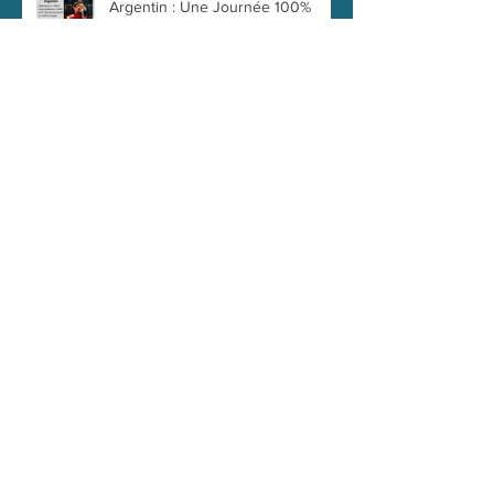
Argentin : Une Journée 100%
Tango à Clichy 18 mai 2025
Plongez dans l'univers du Tango
Argentin : Une Journée 100%
Tango à Clichy 6 Avril 2025
Archives
mai 2026
(2)
2 posts
avril 2026
(1)
1 post
mars 2026
(1)
1 post
janvier 2026
(1)
1 post
novembre 2025
(1)
1 post
octobre 2025
(1)
1 post