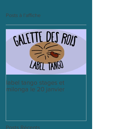
Posts à l'affiche
label tango stages et
milonga le 20 janvier
Posts Récents