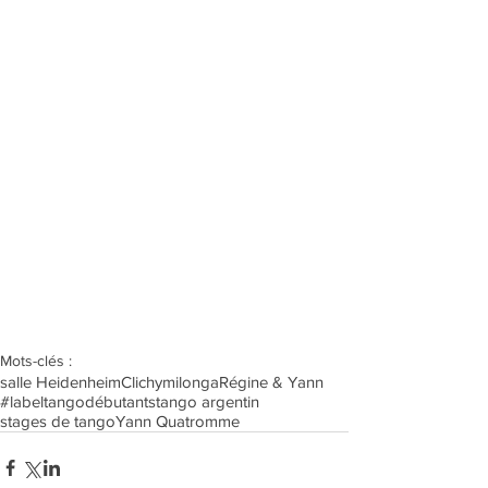
Mots-clés :
salle Heidenheim
Clichy
milonga
Régine & Yann
#labeltango
débutants
tango argentin
stages de tango
Yann Quatromme