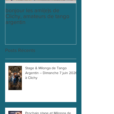
bonjour les ami(e)s de
cours du mardi
Clichy, amateurs de tango
labeltango
argentin
Posts Récents
Stage & Milonga de Tango
Argentin – Dimanche 7 juin 2026
à Clichy