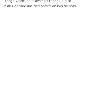
Guardiola
STAGE DE MILONGA, exclusivité chez Label
Tango. Après nous avoir fait l'honneur et le
plaisir de faire une démonstration lors de notre...
Posts à l'affiche