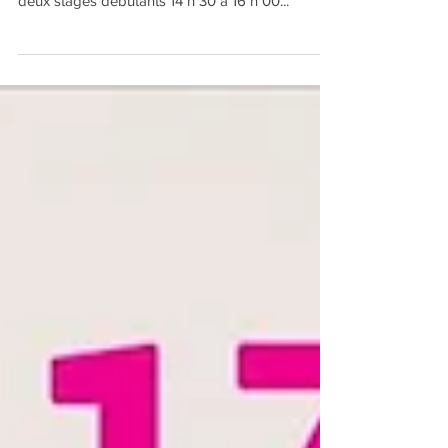
Stages de tango argentin & milonga à Clichy
Dimanche 14 avril 2019 Nous vous proposons
deux stages débutants 14 h 30 à 16 h 00...