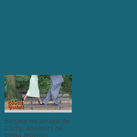
bonjour les ami(e)s de
cours du mardi avec
Clichy, amateurs de
labeltango
tango argentin