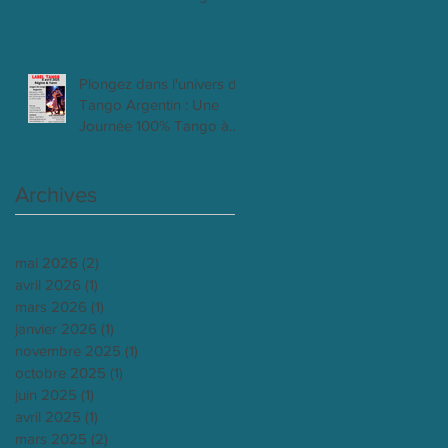
Clichy 18 mai 2025
Plongez dans l'univers du
Tango Argentin : Une
Journée 100% Tango à
Clichy 6 Avril 2025
Archives
mai 2026
(2)
2 posts
avril 2026
(1)
1 post
mars 2026
(1)
1 post
janvier 2026
(1)
1 post
novembre 2025
(1)
1 post
octobre 2025
(1)
1 post
juin 2025
(1)
1 post
avril 2025
(1)
1 post
mars 2025
(2)
2 posts