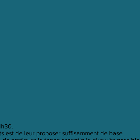
r
1h30.
ts est de leur proposer suffisamment de base
de pratiquer le tango argentin le plus vite possible