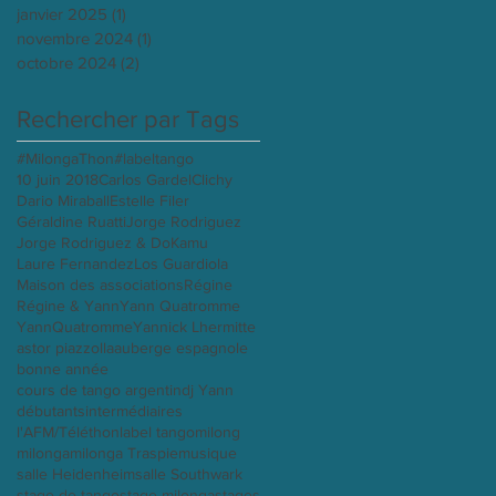
janvier 2025
(1)
1 post
novembre 2024
(1)
1 post
octobre 2024
(2)
2 posts
Rechercher par Tags
#MilongaThon
#labeltango
10 juin 2018
Carlos Gardel
Clichy
Dario Miraball
Estelle Filer
Géraldine Ruatti
Jorge Rodriguez
Jorge Rodriguez & Do
Kamu
Laure Fernandez
Los Guardiola
Maison des associations
Régine
Régine & Yann
Yann Quatromme
YannQuatromme
Yannick Lhermitte
astor piazzolla
auberge espagnole
bonne année
cours de tango argentin
dj Yann
débutants
intermédiaires
l'AFM/Téléthon
label tango
milong
milonga
milonga Traspie
musique
salle Heidenheim
salle Southwark
stage de tango
stage milonga
stages