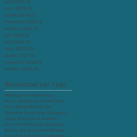
avril 2026
(1)
1 post
mars 2026
(1)
1 post
janvier 2026
(1)
1 post
novembre 2025
(1)
1 post
octobre 2025
(1)
1 post
juin 2025
(1)
1 post
avril 2025
(1)
1 post
mars 2025
(2)
2 posts
janvier 2025
(1)
1 post
novembre 2024
(1)
1 post
octobre 2024
(2)
2 posts
Rechercher par Tags
#MilongaThon
#labeltango
10 juin 2018
Carlos Gardel
Clichy
Dario Miraball
Estelle Filer
Géraldine Ruatti
Jorge Rodriguez
Jorge Rodriguez & Do
Kamu
Laure Fernandez
Los Guardiola
Maison des associations
Régine
Régine & Yann
Yann Quatromme