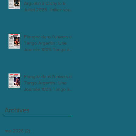
Argentin à Clichy le 6
Juillet 2025 : Initiez-vous,
progressez et dansez la
passion !
Plongez dans l'univers du
Tango Argentin : Une
Journée 100% Tango à
Clichy 18 mai 2025
Plongez dans l'univers du
Tango Argentin : Une
Journée 100% Tango à
Clichy 6 Avril 2025
Archives
mai 2026
(2)
2 posts