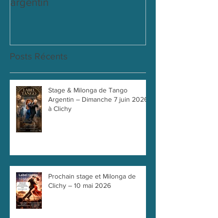
Clichy, amateurs de tango
labeltango
argentin
Posts Récents
Stage & Milonga de Tango
Argentin – Dimanche 7 juin 2026
à Clichy
Prochain stage et Milonga de
Clichy – 10 mai 2026