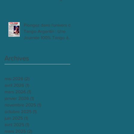
Clichy 18 mai 2025
Plongez dans l'univers du
Tango Argentin : Une
Journée 100% Tango à
Clichy 6 Avril 2025
Archives
mai 2026
(2)
2 posts
avril 2026
(1)
1 post
mars 2026
(1)
1 post
janvier 2026
(1)
1 post
novembre 2025
(1)
1 post
octobre 2025
(1)
1 post
juin 2025
(1)
1 post
avril 2025
(1)
1 post
mars 2025
(2)
2 posts