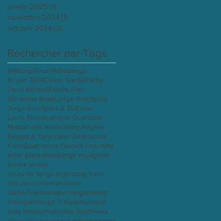
janvier 2025
(1)
1 post
novembre 2024
(1)
1 post
octobre 2024
(2)
2 posts
Rechercher par Tags
#MilongaThon
#labeltango
10 juin 2018
Carlos Gardel
Clichy
Dario Miraball
Estelle Filer
Géraldine Ruatti
Jorge Rodriguez
Jorge Rodriguez & Do
Kamu
Laure Fernandez
Los Guardiola
Maison des associations
Régine
Régine & Yann
Yann Quatromme
YannQuatromme
Yannick Lhermitte
astor piazzolla
auberge espagnole
bonne année
cours de tango argentin
dj Yann
débutants
intermédiaires
l'AFM/Téléthon
label tango
milong
milonga
milonga Traspie
musique
salle Heidenheim
salle Southwark
stage de tango
stage milonga
stages