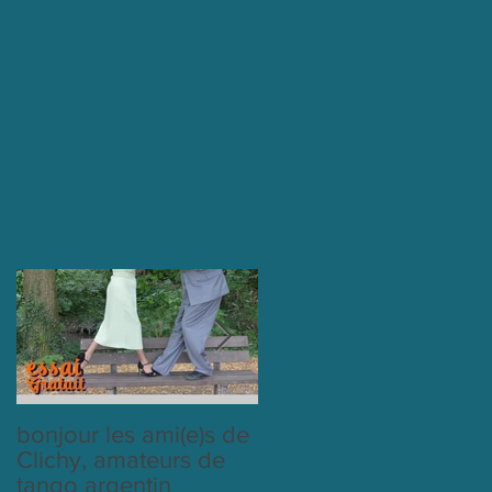
bonjour les ami(e)s de
cours du mardi avec
Clichy, amateurs de
labeltango
tango argentin