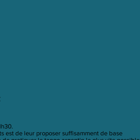
r
1h30.
ts est de leur proposer suffisamment de base
de pratiquer le tango argentin le plus vite possible