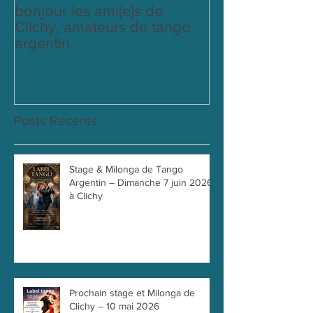
bonjour les ami(e)s de
cours du mardi
Clichy, amateurs de tango
labeltango
argentin
Posts Récents
Stage & Milonga de Tango
Argentin – Dimanche 7 juin 2026
à Clichy