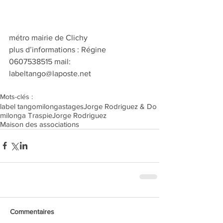
métro mairie de Clichy
plus d’informations : Régine 
0607538515 mail: 
labeltango@laposte.net
Mots-clés :
label tango
milonga
stages
Jorge Rodriguez & Do
milonga Traspie
Jorge Rodriguez
Maison des associations
Commentaires