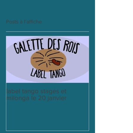
Posts à l'affiche
label tango stages et
milonga le 20 janvier