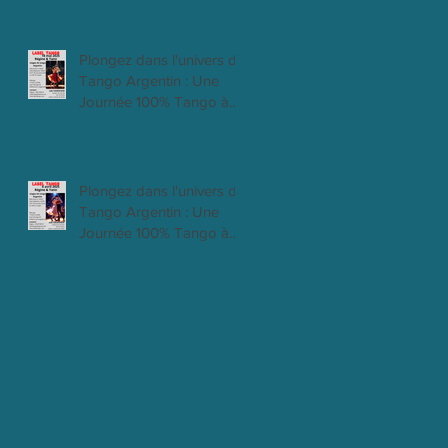
passion !
Plongez dans l'univers du
Tango Argentin : Une
Journée 100% Tango à
Clichy 18 mai 2025
Plongez dans l'univers du
Tango Argentin : Une
Journée 100% Tango à
Clichy 6 Avril 2025