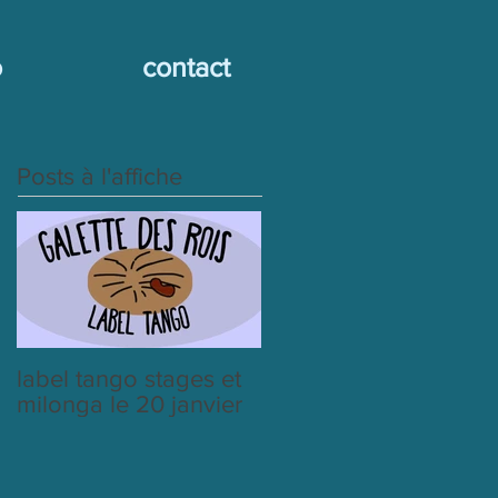
o
contact
Posts à l'affiche
label tango stages et
milonga le 20 janvier