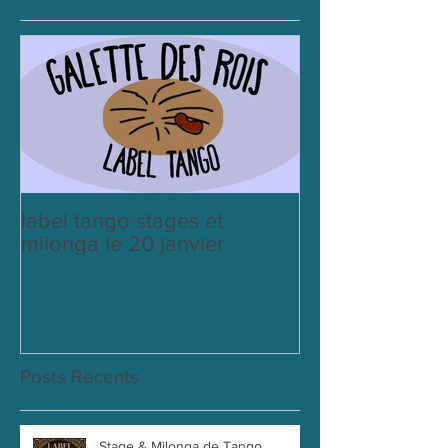
label tango stages et
milonga le 20 janvier
Posts Récents
Stage & Milonga de Tango