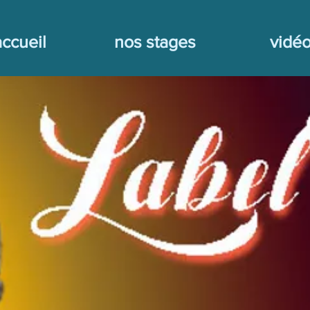
accueil
nos stages
vidé